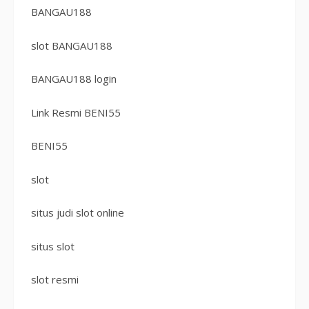
BANGAU188
slot BANGAU188
BANGAU188 login
Link Resmi BENI55
BENI55
slot
situs judi slot online
situs slot
slot resmi