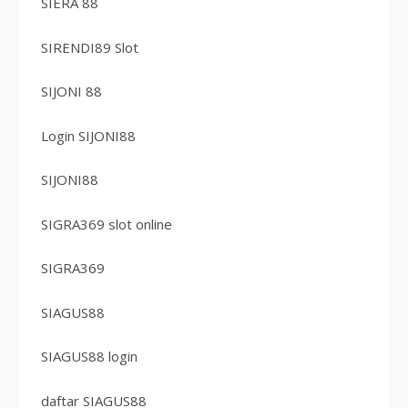
SIERA 88
SIRENDI89 Slot
SIJONI 88
Login SIJONI88
SIJONI88
SIGRA369 slot online
SIGRA369
SIAGUS88
SIAGUS88 login
daftar SIAGUS88