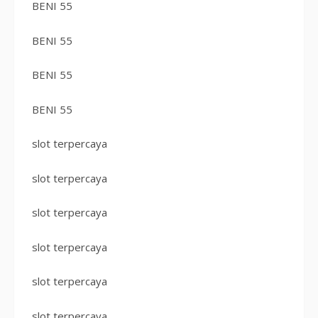
BENI 55
BENI 55
BENI 55
BENI 55
slot terpercaya
slot terpercaya
slot terpercaya
slot terpercaya
slot terpercaya
slot terpercaya