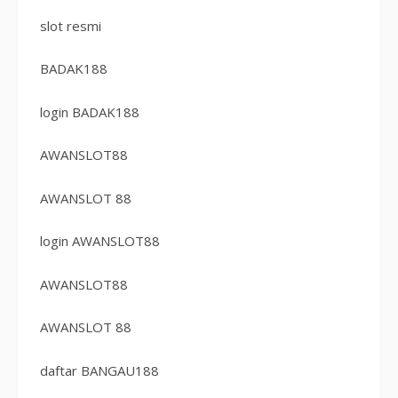
slot resmi
BADAK188
login BADAK188
AWANSLOT88
AWANSLOT 88
login AWANSLOT88
AWANSLOT88
AWANSLOT 88
daftar BANGAU188