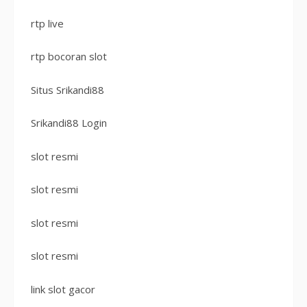
rtp live
rtp bocoran slot
Situs Srikandi88
Srikandi88 Login
slot resmi
slot resmi
slot resmi
slot resmi
link slot gacor