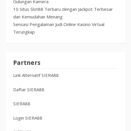
Gulungan Kamera
10 Situs Slot88 Terbaru dengan Jackpot Terbesar
dan Kemudahan Menang
Sensasi Pengalaman Judi Online Kasino Virtual
Terungkap
Partners
Link Alternatif SIERA88
Daftar SIERA88
SIERA88
Login SIERA88