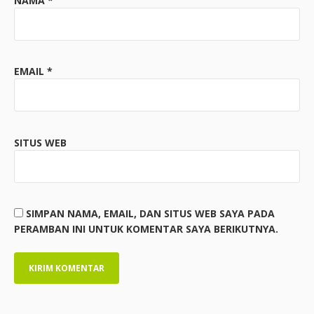
NAMA
*
EMAIL
*
SITUS WEB
SIMPAN NAMA, EMAIL, DAN SITUS WEB SAYA PADA
PERAMBAN INI UNTUK KOMENTAR SAYA BERIKUTNYA.