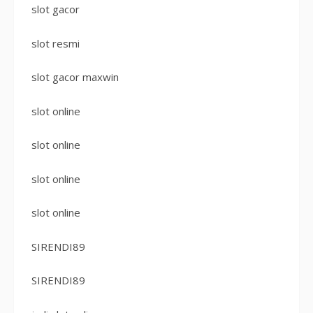
slot gacor
slot resmi
slot gacor maxwin
slot online
slot online
slot online
slot online
SIRENDI89
SIRENDI89