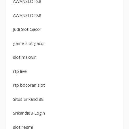
AWANSLOT88
AWANSLOT88
Judi Slot Gacor
game slot gacor
slot maxwin
rtp live
rtp bocoran slot
Situs Srikandi88
Srikandi88 Login
slot resmi