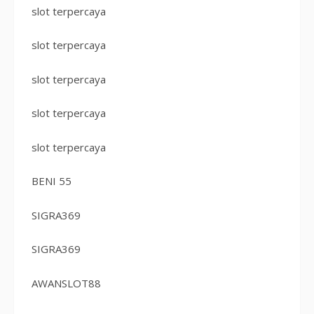
slot terpercaya
slot terpercaya
slot terpercaya
slot terpercaya
slot terpercaya
BENI 55
SIGRA369
SIGRA369
AWANSLOT88