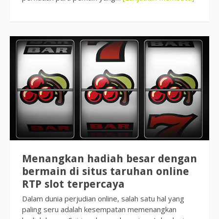
Menangkan hadiah besar dengan
bermain di situs taruhan online
RTP slot terpercaya
Dalam dunia perjudian online, salah satu hal yang
paling seru adalah kesempatan memenangkan