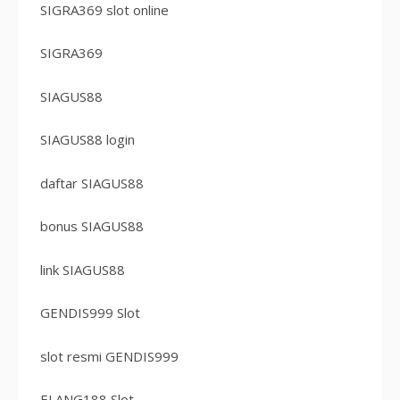
SIGRA369 slot online
SIGRA369
SIAGUS88
SIAGUS88 login
daftar SIAGUS88
bonus SIAGUS88
link SIAGUS88
GENDIS999 Slot
slot resmi GENDIS999
ELANG188 Slot