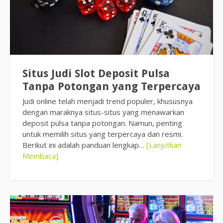
Situs Judi Slot Deposit Pulsa
Tanpa Potongan yang Terpercaya
Judi online telah menjadi trend populer, khususnya
dengan maraknya situs-situs yang menawarkan
deposit pulsa tanpa potongan. Namun, penting
untuk memilih situs yang terpercaya dan resmi.
Berikut ini adalah panduan lengkap…
[Lanjutkan
Membaca]