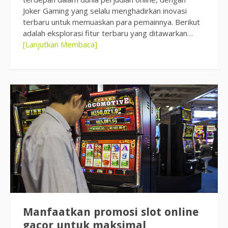
Joker Gaming yang selalu menghadirkan inovasi
terbaru untuk memuaskan para pemainnya. Berikut
adalah eksplorasi fitur terbaru yang ditawarkan…
[Lanjutkan Membaca]
Manfaatkan promosi slot online
gacor untuk maksimal